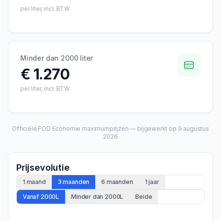
per liter, incl. BTW
Minder dan 2000 liter
€ 1.270
per liter, incl. BTW
Officiële FOD Economie maximumprijzen — bijgewerkt op
9 augustus
2026
Prijsevolutie
1 maand
3 maanden
6 maanden
1 jaar
Vanaf 2000L
Minder dan 2000L
Beide