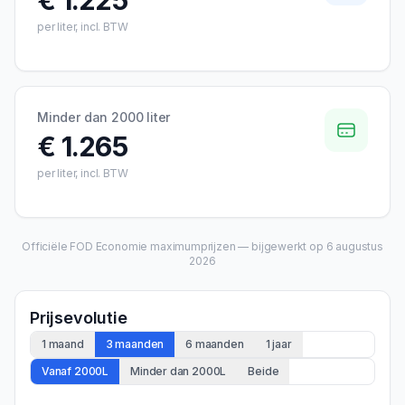
€ 1.225
per liter, incl. BTW
Minder dan 2000 liter
€ 1.265
per liter, incl. BTW
Officiële FOD Economie maximumprijzen — bijgewerkt op
6 augustus
2026
Prijsevolutie
1 maand
3 maanden
6 maanden
1 jaar
Vanaf 2000L
Minder dan 2000L
Beide