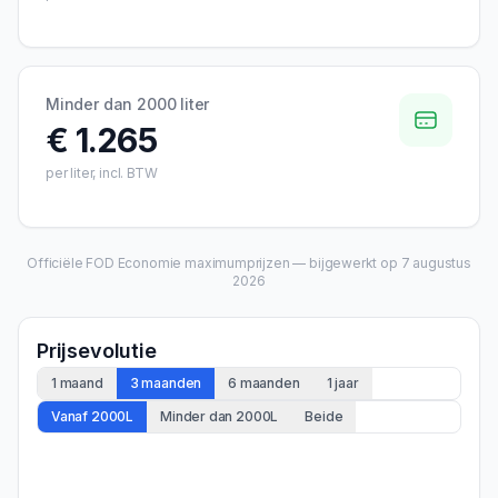
Minder dan 2000 liter
€ 1.265
per liter, incl. BTW
Officiële FOD Economie maximumprijzen — bijgewerkt op
7 augustus
2026
Prijsevolutie
1 maand
3 maanden
6 maanden
1 jaar
Vanaf 2000L
Minder dan 2000L
Beide