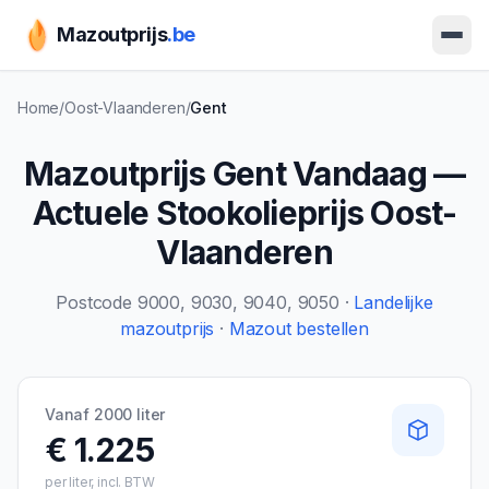
Mazoutprijs
.be
Ope
Home
/
Oost-Vlaanderen
/
Gent
Mazoutprijs
Gent
Vandaag —
Actuele Stookolieprijs
Oost-
Vlaanderen
Postcode
9000, 9030, 9040, 9050
·
Landelijke
mazoutprijs
·
Mazout bestellen
Vanaf 2000 liter
€ 1.225
per liter, incl. BTW