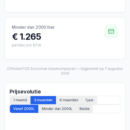
Minder dan 2000 liter
€ 1.265
per liter, incl. BTW
Officiële FOD Economie maximumprijzen — bijgewerkt op
7 augustus
2026
Prijsevolutie
1 maand
3 maanden
6 maanden
1 jaar
Vanaf 2000L
Minder dan 2000L
Beide