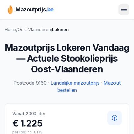
Mazoutprijs
.be
Ope
Home
/
Oost-Vlaanderen
/
Lokeren
Mazoutprijs
Lokeren
Vandaag
— Actuele Stookolieprijs
Oost-Vlaanderen
Postcode
9160
·
Landelijke mazoutprijs
·
Mazout
bestellen
Vanaf 2000 liter
€ 1.225
per liter, incl. BTW