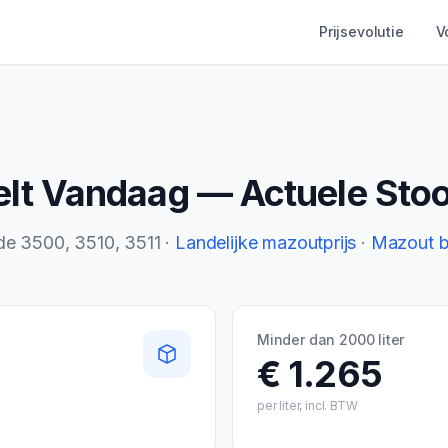
Prijsevolutie
V
lt
Vandaag — Actuele Stook
de
3500, 3510, 3511
·
Landelijke mazoutprijs
·
Mazout b
Minder dan 2000 liter
€ 1.265
per liter, incl. BTW