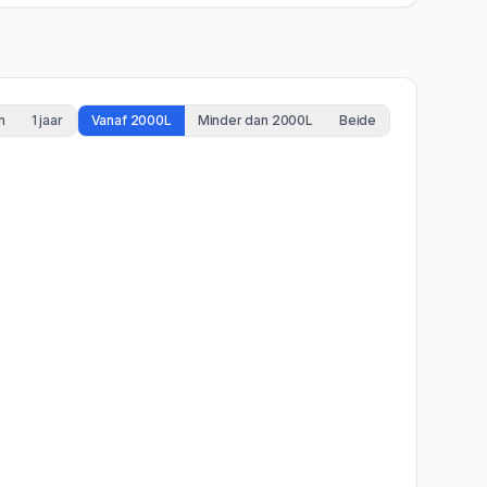
n
1 jaar
Vanaf 2000L
Minder dan 2000L
Beide