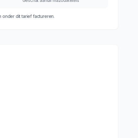
Geschat aantal mazoutketels
nder dit tarief factureren.