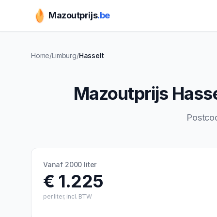
Mazoutprijs
.be
Home
/
Limburg
/
Hasselt
Mazoutprijs
Hasse
Postco
Vanaf 2000 liter
€ 1.225
per liter, incl. BTW