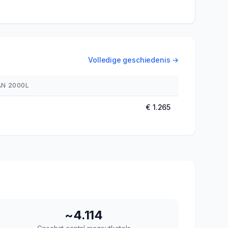
Volledige geschiedenis →
AN 2000L
€ 1.265
~
4.114