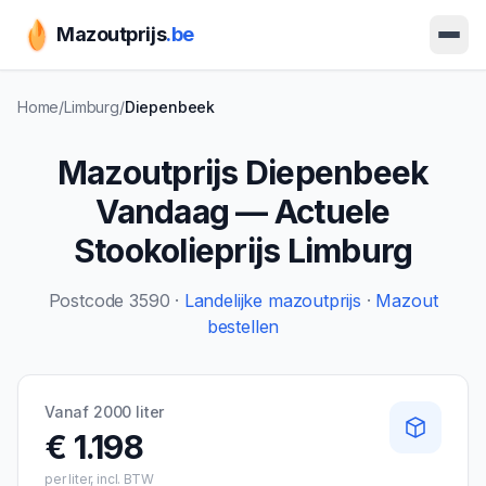
Mazoutprijs
.be
Ope
Home
/
Limburg
/
Diepenbeek
Mazoutprijs
Diepenbeek
Vandaag — Actuele
Stookolieprijs
Limburg
Postcode
3590
·
Landelijke mazoutprijs
·
Mazout
bestellen
Vanaf 2000 liter
€ 1.198
per liter, incl. BTW