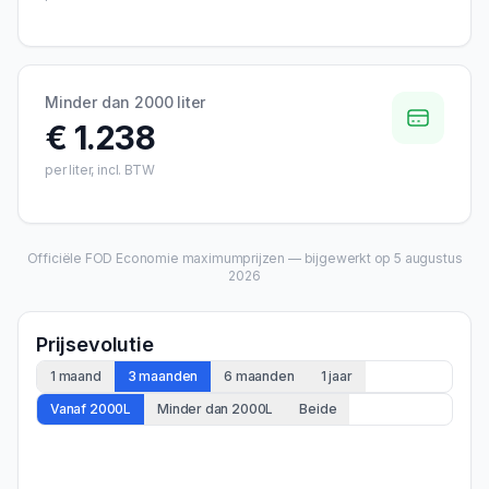
Minder dan 2000 liter
€ 1.238
per liter, incl. BTW
Officiële FOD Economie maximumprijzen — bijgewerkt op
5 augustus
2026
Prijsevolutie
1 maand
3 maanden
6 maanden
1 jaar
Vanaf 2000L
Minder dan 2000L
Beide