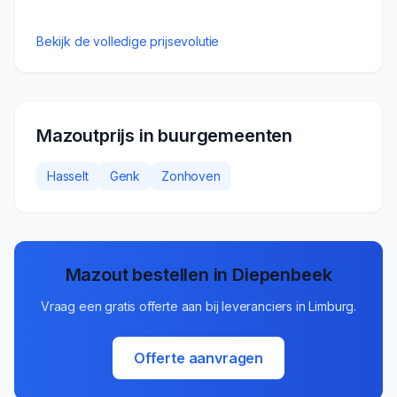
Bekijk de volledige prijsevolutie
Mazoutprijs in buurgemeenten
Hasselt
Genk
Zonhoven
Mazout bestellen in
Diepenbeek
Vraag een gratis offerte aan bij leveranciers in
Limburg
.
Offerte aanvragen