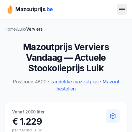
Mazoutprijs
.be
Ope
Home
/
Luik
/
Verviers
Mazoutprijs
Verviers
Vandaag — Actuele
Stookolieprijs
Luik
Postcode
4800
·
Landelijke mazoutprijs
·
Mazout
bestellen
Vanaf 2000 liter
€ 1.229
per liter, incl. BTW