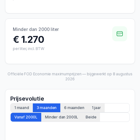
Minder dan 2000 liter
€ 1.270
per liter, incl. BTW
Officiële FOD Economie maximumprijzen — bijgewerkt op
8 augustus
2026
Prijsevolutie
1 maand
3 maanden
6 maanden
1 jaar
Vanaf 2000L
Minder dan 2000L
Beide