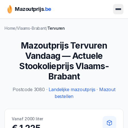
Mazoutprijs
.be
Ope
Home
/
Vlaams-Brabant
/
Tervuren
Mazoutprijs
Tervuren
Vandaag — Actuele
Stookolieprijs
Vlaams-
Brabant
Postcode
3080
·
Landelijke mazoutprijs
·
Mazout
bestellen
Vanaf 2000 liter