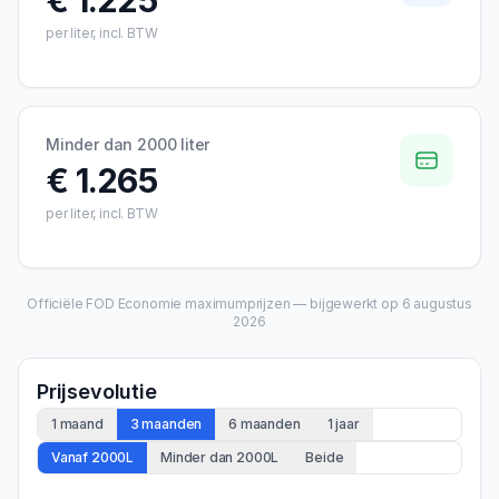
€ 1.225
per liter, incl. BTW
Minder dan 2000 liter
€ 1.265
per liter, incl. BTW
Officiële FOD Economie maximumprijzen — bijgewerkt op
6 augustus
2026
Prijsevolutie
1 maand
3 maanden
6 maanden
1 jaar
Vanaf 2000L
Minder dan 2000L
Beide