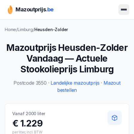
Mazoutprijs
.be
Ope
Home
/
Limburg
/
Heusden-Zolder
Mazoutprijs
Heusden-Zolder
Vandaag — Actuele
Stookolieprijs
Limburg
Postcode
3550
·
Landelijke mazoutprijs
·
Mazout
bestellen
Vanaf 2000 liter
€ 1.229
per liter, incl. BTW