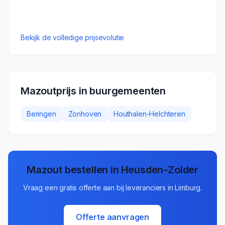
Bekijk de volledige prijsevolutie
Mazoutprijs in buurgemeenten
Beringen
Zonhoven
Houthalen-Helchteren
Mazout bestellen in
Heusden-Zolder
Vraag een gratis offerte aan bij leveranciers in
Limburg
.
Offerte aanvragen