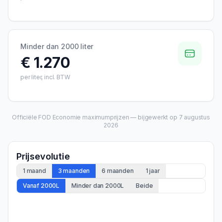
Minder dan 2000 liter
€ 1.270
per liter, incl. BTW
Officiële FOD Economie maximumprijzen — bijgewerkt op
7 augustus
2026
Prijsevolutie
1 maand
3 maanden
6 maanden
1 jaar
Vanaf 2000L
Minder dan 2000L
Beide