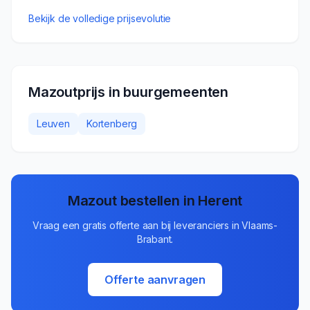
Bekijk de volledige prijsevolutie
Mazoutprijs in buurgemeenten
Leuven
Kortenberg
Mazout bestellen in
Herent
Vraag een gratis offerte aan bij leveranciers in
Vlaams-
Brabant
.
Offerte aanvragen