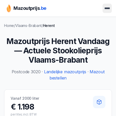
Mazoutprijs
.be
Ope
Home
/
Vlaams-Brabant
/
Herent
Mazoutprijs
Herent
Vandaag
— Actuele Stookolieprijs
Vlaams-Brabant
Postcode
3020
·
Landelijke mazoutprijs
·
Mazout
bestellen
Vanaf 2000 liter
€ 1.198
per liter, incl. BTW