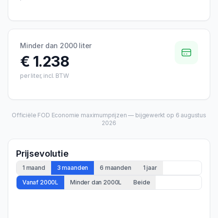
Minder dan 2000 liter
€ 1.238
per liter, incl. BTW
Officiële FOD Economie maximumprijzen — bijgewerkt op
6 augustus
2026
Prijsevolutie
1 maand
3 maanden
6 maanden
1 jaar
Vanaf 2000L
Minder dan 2000L
Beide